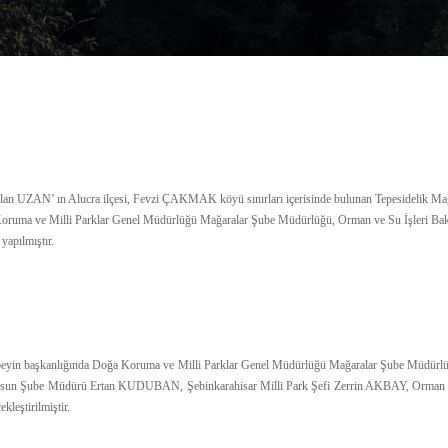
 UZAN’ ın Alucra ilçesi, Fevzi ÇAKMAK köyü sınırları içerisinde bulunan Tepesidelik Mağara
ğa Koruma ve Milli Parklar Genel Müdürlüğü Mağaralar Şube Müdürlüğü, Orman ve Su İşleri B
apılmıştır.
 başkanlığında Doğa Koruma ve Milli Parklar Genel Müdürlüğü Mağaralar Şube Müdürl
un Şube Müdürü Ertan KUDUBAN, Şebinkarahisar Milli Park Şefi Zerrin AKBAY, Orman 
leştirilmiştir.