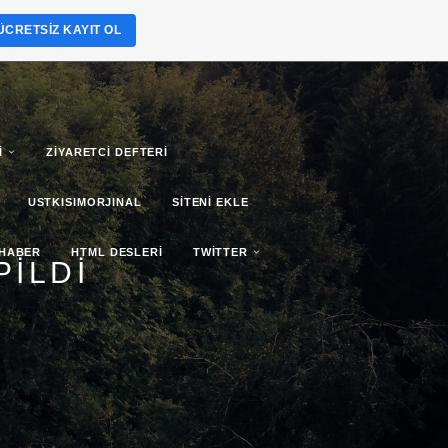
ÜCRETSIZ KAYIT OL
I
ZIYARETCI DEFTERI
USTKISIMORJINAL
SITENI EKLE
 HABER
HTML DESLERI
TWITTER
PILDI