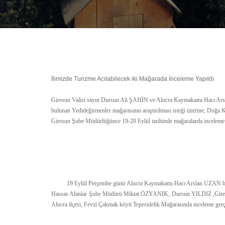
İlimizde Turizme Acılabilecek iki Mağarada İnceleme Yapıldı
Giresun Valisi sayın Dursun Ali ŞAHİN ve Alucra Kaymakamı Hacı Arslan
bulunan Yedideğirmenler mağarasının araştırılması isteği üzerine; Do
Giresun Şube Müdürlüğünce 19-20 Eylül tarihinde mağaralarda inceleme y
19 Eylül Perşembe günü Alucra Kaymakamı Hacı Arslan UZAN beyin
Hassas Alanlar Şube Müdürü Miktat ÖZYANIK, Dursun YILDIZ ,Gires
Alucra ilçesi, Fevzi Çakmak köyü Tepesidelik Mağarasında inceleme gerçek