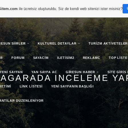
Sitem.com
ile ücretsiz oluşturuldu. Siz de kendi web sitenizi ister misiniz?
RESUN SIIRLER
KULTUREL DETAYLAR
TURIZM AKTIVETELER
AR
FORUM
SAYACIM
ILETISIM2
REKLAMC
TOP LISTE
YENI SAYFAN
YAN SAYFA AC
GIRESUN HABER
SITE GIRIS
MAGARADA INCELEME YA
RETIMI
LINK LISTESI
YENI SAYFANIN BAŞLIĞI
LANTILAR DUZENLENIYOR