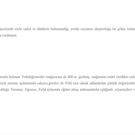
inde süslü sarkıt ve dikitlerin bulunmadığı, yeraltı suyunun oluşturduğu bir gölün bulund
 varılmıştır.
lunan Yedideğirmenler mağarasına da 400 m. girilmiş, mağaranın ender özellikte sarkıt ve d
riyle turizme açılmasında sakınca görülse de Wild tour olarak adlandırılan şekilde değerlend
duğu Temmuz, Ağustos, Eylül aylarında eğitim almış mihmandarlar eşliğinde ,ziyaretçilere ve