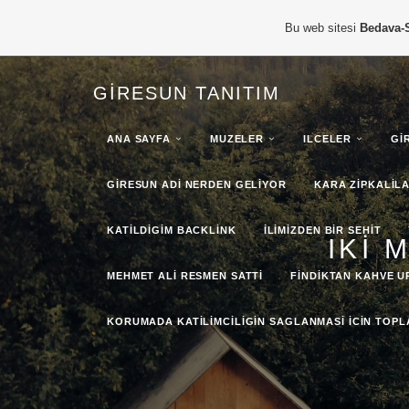
Bu web sitesi
Bedava-
GIRESUN TANITIM
ANA SAYFA
MUZELER
ILCELER
GI
GIRESUN ADI NERDEN GELIYOR
KARA ZIPKALIL
KATILDIGIM BACKLINK
ILIMIZDEN BIR SEHIT
IKI 
MEHMET ALI RESMEN SATTI
FINDIKTAN KAHVE U
KORUMADA KATILIMCILIGIN SAGLANMASI ICIN TOP