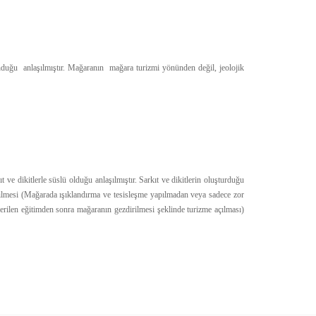
uğu anlaşılmıştır. Mağaranın mağara turizmi yönünden değil, jeolojik
ikitlerle süslü olduğu anlaşılmıştır. Sarkıt ve dikitlerin oluşturduğu
irilmesi (Mağarada ışıklandırma ve tesisleşme yapılmadan veya sadece zor
rilen eğitimden sonra mağaranın gezdirilmesi şeklinde turizme açılması)