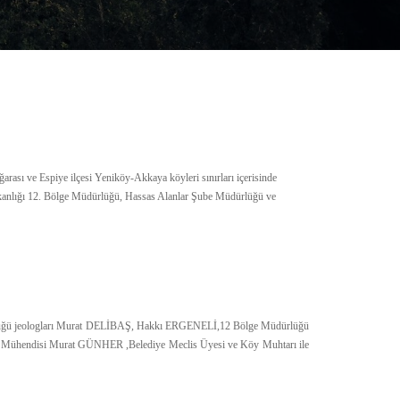
sı ve Espiye ilçesi Yeniköy-Akkaya köyleri sınırları içerisinde
akanlığı 12. Bölge Müdürlüğü, Hassas Alanlar Şube Müdürlüğü ve
üğü jeologları Murat DELİBAŞ, Hakkı ERGENELİ,12 Bölge Müdürlüğü
Mühendisi Murat GÜNHER ,Belediye Meclis Üyesi ve Köy Muhtarı ile