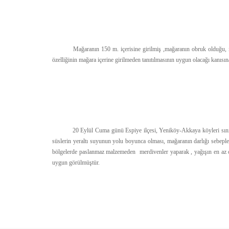
Mağaranın 150 m. içerisine girilmiş ,mağaranın obruk olduğu, içeris
özelliğinin mağara içerine girilmeden tanıtılmasının uygun olacağı kanısına
20 Eylül Cuma günü Espiye ilçesi, Yeniköy-Akkaya köyleri sınırında bu
süslerin yeraltı suyunun yolu boyunca olması, mağaranın darlığı sebeple
bölgelerde paslanmaz malzemeden merdivenler yaparak , yağışın en az ol
uygun görülmüştür.