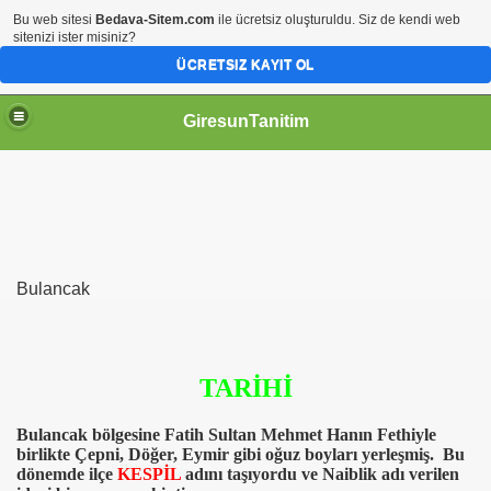
Bu web sitesi
Bedava-Sitem.com
ile ücretsiz oluşturuldu. Siz de kendi web
sitenizi ister misiniz?
ÜCRETSIZ KAYIT OL
Menüyü kapat
Ana Sayfa
GiresunTanitim
Muzeler
Ilceler
=> Alucra
=> Bulancak
=> Camoluk
=> Canakci
=> Dereli
=> Dogankent
Bulancak
=> Espiye
=> Eynesil
=> Gorele
=> Guce
=> Kesap
TARİHİ
=> Piraziz
=> Sebinkarahisar
=> Tirebolu
Bulancak bölgesine Fatih Sultan Mehmet Hanın Fethiyle
=> Yaglidere
birlikte Çepni, Döğer, Eymir gibi oğuz boyları yerleşmiş. Bu
Giresun Siirler
dönemde ilçe
KESPİL
adını taşıyordu ve Naiblik adı verilen