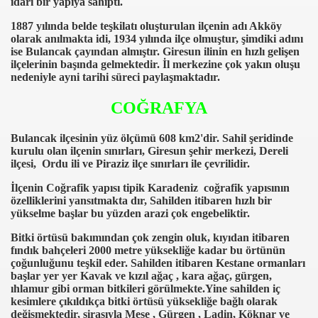
Kulturel Detaylar
idari bir yapıya sahipti.
Turizm Aktiveteleri
1887 yılında belde teşkilatı oluşturulan ilçenin adı Akköy
Ziyaretci defteri
olarak anılmakta idi, 1934 yılında ilçe olmuştur, şimdiki adını
Giresun Adi Nerden Geliyor
ise Bulancak çayından almıştır. Giresun ilinin en hızlı gelişen
Kara Zipkalilar
ilçelerinin başında gelmektedir. İl merkezine çok yakın oluşu
Forum
nedeniyle ayni tarihi süreci paylaşmaktadır.
Sayacim
Iletisim2
reklamc
COĞRAFYA
Top liste
ustkısımorjınal
Bulancak ilçesinin yüz ölçümü 608 km2'dir. Sahil şeridinde
Siteni Ekle
kurulu olan ilçenin sınırları, Giresun şehir merkezi, Dereli
Katildigim Backlink
ilçesi, Ordu ili ve Piraziz ilçe sınırları ile çevrilidir.
ilimizden Bir Sehit
Yeni sayfan
İlçenin Coğrafik yapısı tipik Karadeniz coğrafik yapısının
yan sayfa ac
özelliklerini yansıtmakta dır, Sahilden itibaren hızlı bir
Giresun Haber
yükselme başlar bu yüzden arazi çok engebeliktir.
site giris haber
HTML Desleri
Bitki örtüsü bakımından çok zengin oluk, kıyıdan itibaren
Twitter
fındık bahçeleri 2000 metre yüksekliğe kadar bu örtünün
Mehmet Ali Resmen Satti
çoğunluğunu teşkil eder. Sahilden itibaren Kestane ormanları
findiktan kahve uretimi
başlar yer yer Kavak ve kızıl ağaç , kara ağaç, gürgen,
Link Listesi
ıhlamur gibi orman bitkileri görülmekte.Yine sahilden iç
Yeni sayfanın başlığı
kesimlere çıkıldıkça bitki örtüsü yüksekliğe bağlı olarak
Korumada katilimciligin saglanmasi icin toplantilar
değişmektedir, sirasıyla Meşe , Gürgen , Ladin, Köknar ve