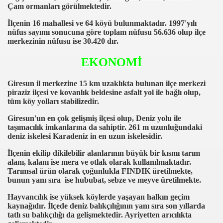
duzenleniyor
Çam ormanları görülmektedir.
Masaüstü görünümüne dön.
İlçenin 16 mahallesi ve 64 köyü bulunmaktadır. 1997'yılı
nüfus sayımı sonucuna göre toplam nüfusu 56.636 olup ilçe
merkezinin nüfusu ise 30.420 dır.
EKONOMİ
Giresun il merkezine 15 km uzaklıkta bulunan ilçe merkezi
piraziz ilçesi ve kovanlık beldesine asfalt yol ile bağlı olup,
tüm köy yolları stabilizedir.
Giresun'un en çok gelişmiş ilçesi olup, Deniz yolu ile
taşımacılık imkanlarına da sahiptir. 261 m uzunluğundaki
deniz iskelesi Karadeniz in en uzun iskelesidir.
İlçenin ekilip dikilebilir alanlarının büyük bir kısmı tarım
alanı, kalanı ise mera ve otlak olarak kullanılmaktadır.
Tarımsal ürün olarak çoğunlukla FINDIK üretilmekte,
bunun yanı sıra ise hububat, sebze ve meyve üretilmekte.
Hayvancılık ise yüksek köylerde yaşayan halkın geçim
kaynağıdır. İlçede deniz balıkçılığının yanı sıra son yıllarda
tatlı su balıkçılığı da gelişmektedir. Ayriyetten arıcılıkta